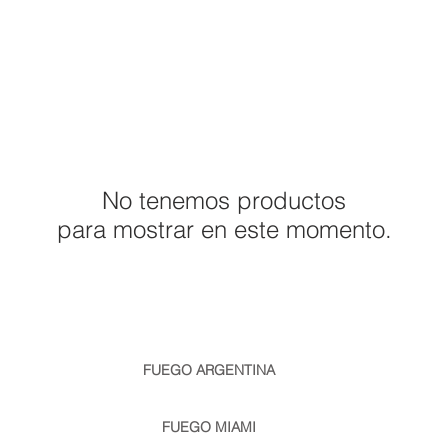
NOSOTROS
ASADORES APUNTO
PROYECTOS
P
No tenemos productos
para mostrar en este momento.
FUEGO ARGENTINA
info@fuego.com.ar
| Teléfono/Whatsapp: +54911 1159065285
Av Benavidez 3784, Nordelta, Tigre, Buenos Aires, Argentina
FUEGO MIAMI
miami@fuego.com.ar
| Phone/Whatsapp +1 786 461 6021