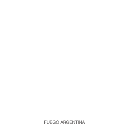
FUEGO ARGENTINA
info@fuego.com.ar
| Teléfono/Whatsapp: +54911 1159065285
Av Benavidez 3784, Nordelta, Tigre, Buenos Aires, Argentina