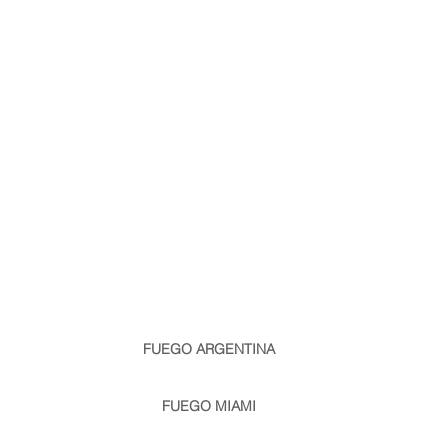
FUEGO ARGENTINA
info@fuego.com.ar
| Teléfono/Whatsapp: +54911 1159065285
Av Benavidez 3784, Nordelta, Tigre, Buenos Aires, Argentina
FUEGO MIAMI
miami@fuego.com.ar
| Phone/Whatsapp +1 786 461 6021
Miami, Florida USA