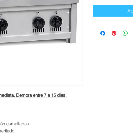
Ag
diata. Demora entre 7 a 15 dias.
.
n esmaltadas.
erilado.