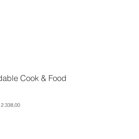
RODUCTOS
SHOP
CONTACTO
idable Cook & Food
io
Precio de oferta
12.338,00