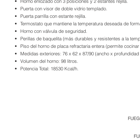
Horno enlozado con 3 posiciones y 2 estantes rejilla.
Puerta con visor de doble vidrio templado.
Puerta parrilla con estante rejilla.
Termostato que mantiene la temperatura deseada de form
Horno con válvula de seguridad.
Perillas de baquelita (más durables y resistentes a la temp
Piso del horno de placa refractaria entera (permite cocinar 
Medidas exteriores: 76 x 62 x 87/90 (ancho x profundidad x
Volumen del horno: 98 litros.
Potencia Total: 18530 Kcal/h.
FUEG
info@fuego.com.ar
| Telé
Av Benavidez 3784, Nordel
FU