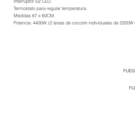
Interruptor luz LED.
Termostato para regular temperatura.
Medidas 67 x 60CM.
Potencia: 4400W. (2 áreas de cocción individuales de 2200W 
FUEG
info@fuego.com.ar
| Telé
Av Benavidez 3784, Nordel
FU
miami@fuego.com.ar
| 
Miam