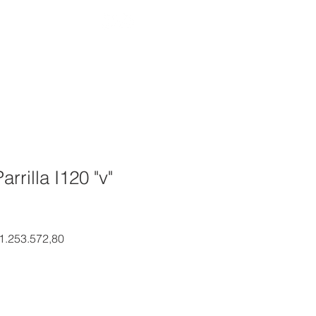
RODUCTOS
SHOP
CONTACTO
arrilla I120 "v"
ecio
Precio de oferta
 1.253.572,80