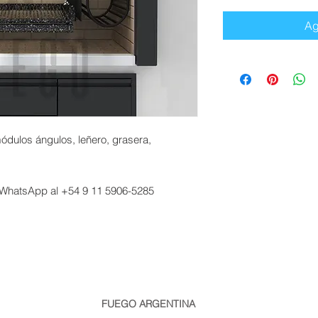
Ag
 módulos ángulos, leñero, grasera,
 WhatsApp al +54 9 11 5906-5285
FUEGO ARGENTINA
info@fuego.com.ar
| Teléfono/Whatsapp: +54911 1159065285