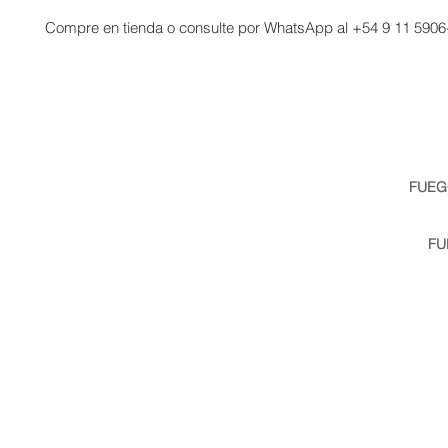
Compre en tienda o consulte por WhatsApp al +54 9 11 5906
FUEG
info@fuego.com.ar
| Telé
Av Benavidez 3784, Nordel
FU
miami@fuego.com.ar
| 
Miam