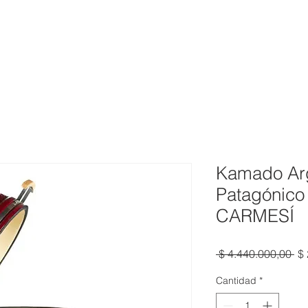
NOSOTROS
ASADORES APUNTO
PROYECTOS
P
Kamado Arg
Patagónico 
CARMESÍ
Pr
 $ 4.440.000,00 
$
Cantidad
*