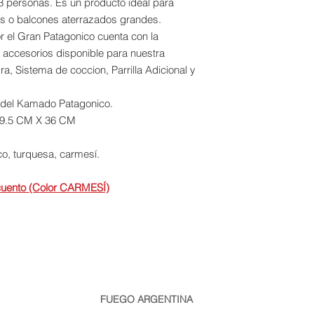
 3 personas. Es un producto ideal para
as o balcones aterrazados grandes.
 el Gran Patagonico cuenta con la
e accesorios disponible para nuestra
a, Sistema de coccion, Parrilla Adicional y
a del Kamado Patagonico.
.5 CM X 36 CM
co, turquesa, carmesí.
uento (Color CARMESÍ)
FUEGO ARGENTINA
info@fuego.com.ar
| Teléfono/Whatsapp: +54911 1159065285