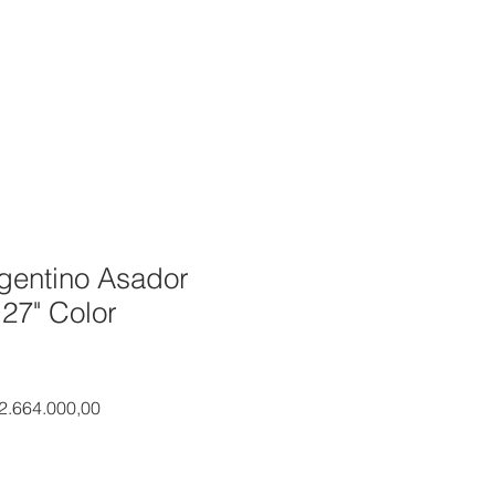
RODUCTOS
SHOP
CONTACTO
entino Asador
27" Color
ecio
Precio de oferta
 2.664.000,00