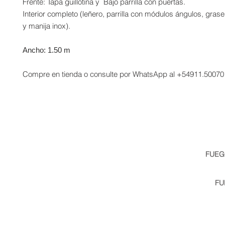
Frente: Tapa guillotina y Bajo parrilla con puertas.
Interior completo (leñero, parrilla con módulos ángulos, gra
y manija inox).
Ancho: 1.50 m
Compre en tienda o consulte por WhatsApp al +54911.5007
FUEG
info@fuego.com.ar
| Telé
Av Benavidez 3784, Nordel
FU
miami@fuego.com.ar
| 
Miam