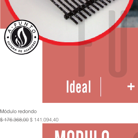
Módulo redondo
Precio
Precio de oferta
$ 176.368,00
$ 141.094,40