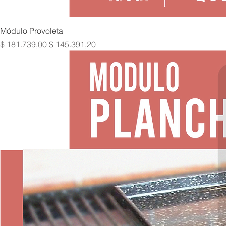
Módulo Provoleta
Precio
Precio de oferta
$ 181.739,00
$ 145.391,20