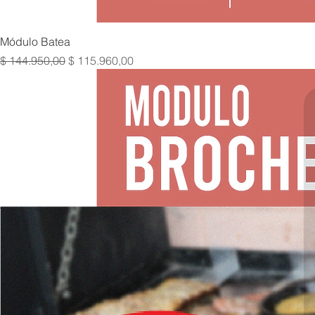
Módulo Batea
Precio
Precio de oferta
$ 144.950,00
$ 115.960,00