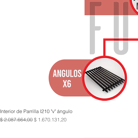
Interior de Parrilla I210 "v" ángulo
Precio
Precio de oferta
$ 2.087.664,00
$ 1.670.131,20