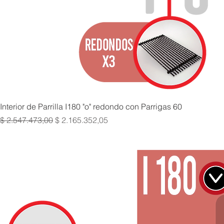
Interior de Parrilla I180 "o" redondo con Parrigas 60
Precio
Precio de oferta
$ 2.547.473,00
$ 2.165.352,05