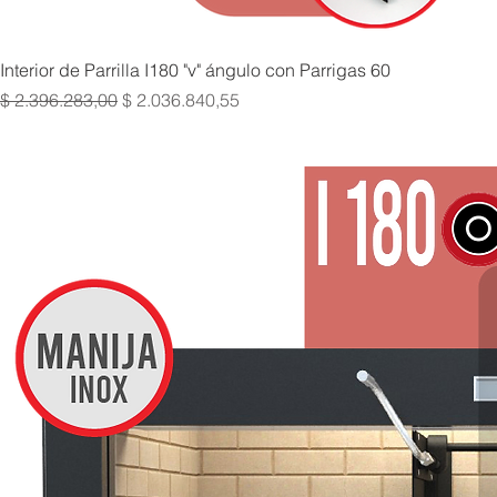
Interior de Parrilla I180 "v" ángulo con Parrigas 60
Precio
Precio de oferta
$ 2.396.283,00
$ 2.036.840,55