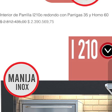
Interior de Parrilla I210o redondo con Parrigas 35 y Horno 60
Precio
Precio de oferta
$ 2.812.435,00
$ 2.390.569,75