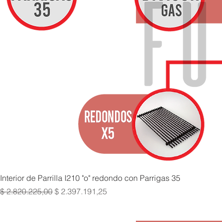
Interior de Parrilla I210 "o" redondo con Parrigas 35
Precio
Precio de oferta
$ 2.820.225,00
$ 2.397.191,25