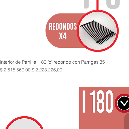
Interior de Parrilla I180 "o" redondo con Parrigas 35
Precio
Precio de oferta
$ 2.615.560,00
$ 2.223.226,00