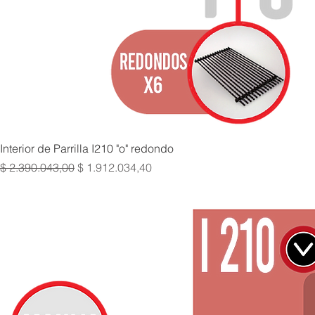
Interior de Parrilla I210 "o" redondo
Precio
Precio de oferta
$ 2.390.043,00
$ 1.912.034,40