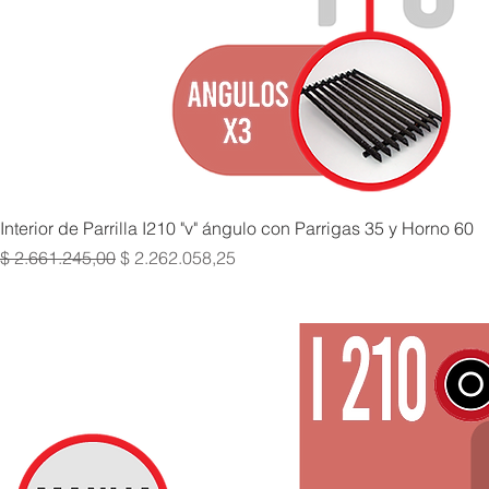
Interior de Parrilla I210 "v" ángulo con Parrigas 35 y Horno 60
Precio
Precio de oferta
$ 2.661.245,00
$ 2.262.058,25