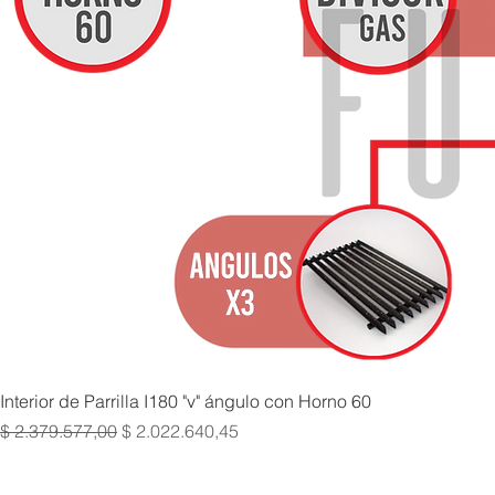
Interior de Parrilla I180 "v" ángulo con Horno 60
Precio
Precio de oferta
$ 2.379.577,00
$ 2.022.640,45