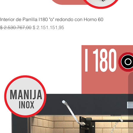
Interior de Parrilla I180 "o" redondo con Horno 60
Precio
Precio de oferta
$ 2.530.767,00
$ 2.151.151,95