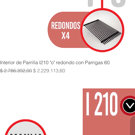
Interior de Parrilla I210 "o" redondo con Parrigas 60
Precio
Precio de oferta
$ 2.786.392,00
$ 2.229.113,60