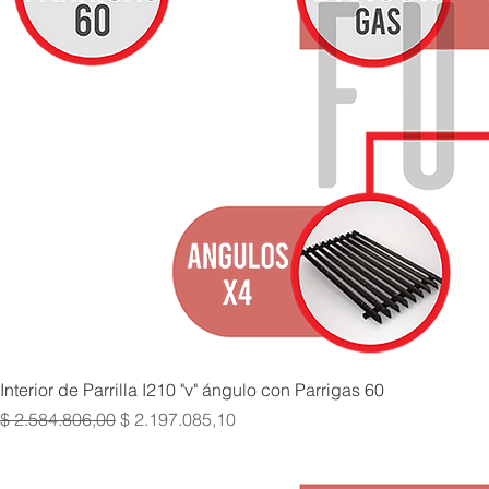
Interior de Parrilla I210 "v" ángulo con Parrigas 60
Precio
Precio de oferta
$ 2.584.806,00
$ 2.197.085,10